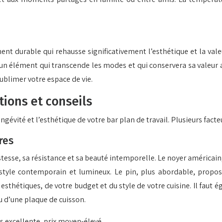
ent durable qui rehausse significativement l’esthétique et la va
d’un élément qui transcende les modes et qui conservera sa valeur
sublimer votre espace de vie.
itions et conseils
 longévité et l’esthétique de votre bar plan de travail. Plusieurs fa
res
tesse, sa résistance et sa beauté intemporelle. Le noyer américai
n style contemporain et lumineux. Le pin, plus abordable, propo
thétiques, de votre budget et du style de votre cuisine. Il faut é
ou d’une plaque de cuisson.
s excellente, prix moyen-élevé.