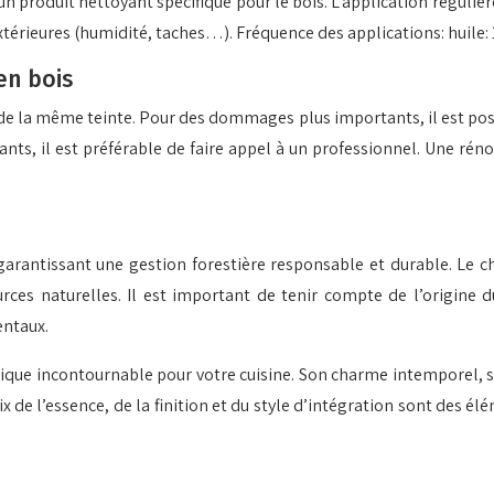
n produit nettoyant spécifique pour le bois. L’application régulière 
érieures (humidité, taches…). Fréquence des applications: huile: 1 à 2
en bois
de la même teinte. Pour des dommages plus importants, il est poss
ants, il est préférable de faire appel à un professionnel. Une rén
, garantissant une gestion forestière responsable et durable. Le 
rces naturelles. Il est important de tenir compte de l’origine d
entaux.
tique incontournable pour votre cuisine. Son charme intemporel, 
x de l’essence, de la finition et du style d’intégration sont des é