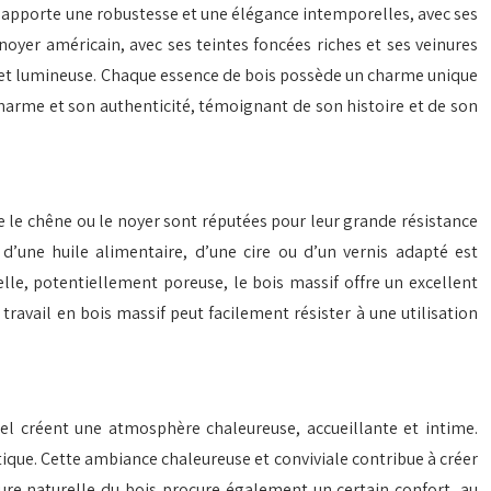
le, apporte une robustesse et une élégance intemporelles, avec ses
oyer américain, avec ses teintes foncées riches et ses veinures
ne et lumineuse. Chaque essence de bois possède un charme unique
 charme et son authenticité, témoignant de son histoire et de son
e le chêne ou le noyer sont réputées pour leur grande résistance
 d’une huile alimentaire, d’une cire ou d’un vernis adapté est
le, potentiellement poreuse, le bois massif offre un excellent
travail en bois massif peut facilement résister à une utilisation
rel créent une atmosphère chaleureuse, accueillante et intime.
tique. Cette ambiance chaleureuse et conviviale contribue à créer
re naturelle du bois procure également un certain confort, au