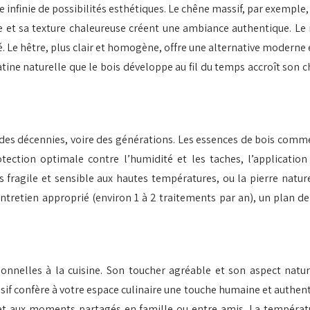
te infinie de possibilités esthétiques. Le chêne massif, par exemp
e et sa texture chaleureuse créent une ambiance authentique. Le n
ué. Le hêtre, plus clair et homogène, offre une alternative moder
atine naturelle que le bois développe au fil du temps accroît son
 des décennies, voire des générations. Les essences de bois comm
tection optimale contre l’humidité et les taches, l’application
ragile et sensible aux hautes températures, ou la pierre naturel
tretien approprié (environ 1 à 2 traitements par an), un plan de 
ionnelles à la cuisine. Son toucher agréable et son aspect natu
ssif confère à votre espace culinaire une touche humaine et authen
et aux moments partagés en famille ou entre amis. La températu