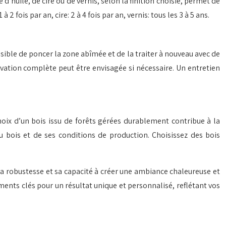
d’huile, de cire ou de vernis, selon la finition choisie, permet de
 fois par an, cire: 2 à 4 fois par an, vernis: tous les 3 à 5 ans.
ible de poncer la zone abîmée et de la traiter à nouveau avec de
ovation complète peut être envisagée si nécessaire. Un entretien
choix d’un bois issu de forêts gérées durablement contribue à la
u bois et de ses conditions de production. Choisissez des bois
sa robustesse et sa capacité à créer une ambiance chaleureuse et
léments clés pour un résultat unique et personnalisé, reflétant vos