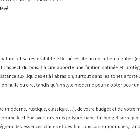
levé.
.
aturel et sa respirabilité. Elle nécessite un entretien régulier (
t l’aspect du bois. La cire apporte une finition satinée et pro
nce aux liquides et à l’abrasion, surtout dans les zones à forte ut
nition huile ou cire, tandis qu’un style moderne pourra opter pour un
ine (moderne, rustique, classique…), de votre budget et de votre 
ce comme le chêne avec un vernis polyuréthane. Un budget serré pe
légiera des essences claires et des finitions contemporaines, tand