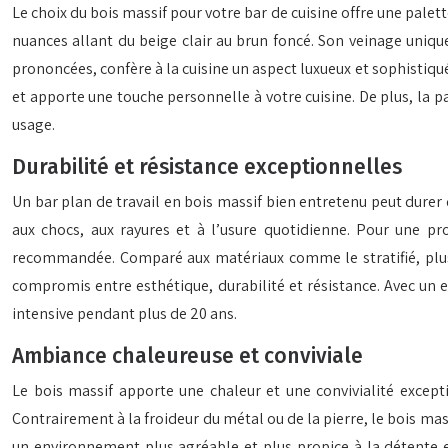
Le choix du bois massif pour votre bar de cuisine offre une palet
nuances allant du beige clair au brun foncé. Son veinage uniqu
prononcées, confère à la cuisine un aspect luxueux et sophistiq
et apporte une touche personnelle à votre cuisine. De plus, la p
usage.
Durabilité et résistance exceptionnelles
Un bar plan de travail en bois massif bien entretenu peut durer
aux chocs, aux rayures et à l’usure quotidienne. Pour une pro
recommandée. Comparé aux matériaux comme le stratifié, plus f
compromis entre esthétique, durabilité et résistance. Avec un en
intensive pendant plus de 20 ans.
Ambiance chaleureuse et conviviale
Le bois massif apporte une chaleur et une convivialité except
Contrairement à la froideur du métal ou de la pierre, le bois ma
un environnement plus agréable et plus propice à la détente 