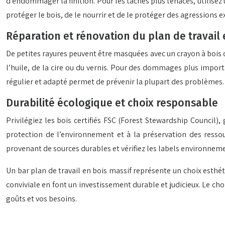
d’endommager la finition. Pour les taches plus tenaces, utilisez u
protéger le bois, de le nourrir et de le protéger des agressions ext
Réparation et rénovation du plan de travail 
De petites rayures peuvent être masquées avec un crayon à bois 
l’huile, de la cire ou du vernis. Pour des dommages plus import
régulier et adapté permet de prévenir la plupart des problèmes.
Durabilité écologique et choix responsable
Privilégiez les bois certifiés FSC (Forest Stewardship Council)
protection de l’environnement et à la préservation des ressou
provenant de sources durables et vérifiez les labels environnem
Un bar plan de travail en bois massif représente un choix esthé
conviviale en font un investissement durable et judicieux. Le choi
goûts et vos besoins.