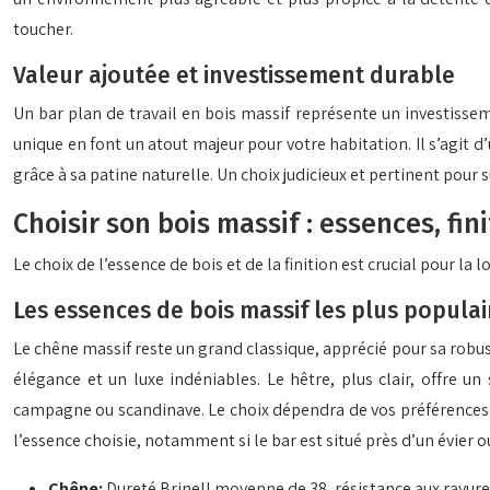
toucher.
Valeur ajoutée et investissement durable
Un bar plan de travail en bois massif représente un investissem
unique en font un atout majeur pour votre habitation. Il s’agit 
grâce à sa patine naturelle. Un choix judicieux et pertinent pour 
Choisir son bois massif : essences, fin
Le choix de l’essence de bois et de la finition est crucial pour la
Les essences de bois massif les plus populai
Le chêne massif reste un grand classique, apprécié pour sa robus
élégance et un luxe indéniables. Le hêtre, plus clair, offre u
campagne ou scandinave. Le choix dépendra de vos préférences es
l’essence choisie, notamment si le bar est situé près d’un évier 
Chêne:
Dureté Brinell moyenne de 38, résistance aux rayure