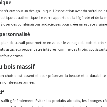
nique
atériaux pour un design unique. L’association avec du métal noir 
 rustique et authentique. Le verre apporte de la légèreté et de la
as à oser des combinaisons audacieuses pour créer un espace vraime
 personnalisé
e plan de travail pour mettre en valeur le veinage du bois et cré
ts astucieux peuvent être intégrés, comme des tiroirs coulissants
confort optimal.
u bois massif
tion choisie est essentiel pour préserver la beauté et la durabilit
de nombreuses années.
if
ffit généralement. Évitez les produits abrasifs, les éponges rêc