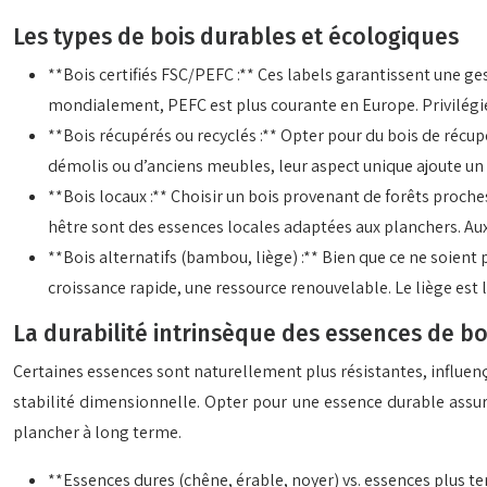
Les types de bois durables et écologiques
**Bois certifiés FSC/PEFC :** Ces labels garantissent une ges
mondialement, PEFC est plus courante en Europe. Privilégier
**Bois récupérés ou recyclés :** Opter pour du bois de récu
démolis ou d’anciens meubles, leur aspect unique ajoute un 
**Bois locaux :** Choisir un bois provenant de forêts proch
hêtre sont des essences locales adaptées aux planchers. Aux
**Bois alternatifs (bambou, liège) :** Bien que ce ne soien
croissance rapide, une ressource renouvelable. Le liège est 
La durabilité intrinsèque des essences de bo
Certaines essences sont naturellement plus résistantes, influençan
stabilité dimensionnelle. Opter pour une essence durable assure
plancher à long terme.
**Essences dures (chêne, érable, noyer) vs. essences plus ten