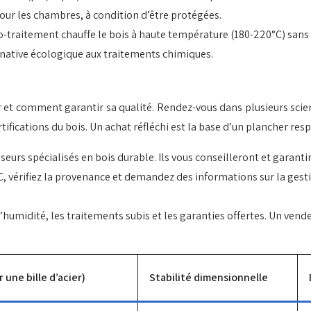
our les chambres, à condition d’être protégées.
-traitement chauffe le bois à haute température (180-220°C) sans o
rnative écologique aux traitements chimiques.
er et comment garantir sa qualité. Rendez-vous dans plusieurs scie
tifications du bois. Un achat réfléchi est la base d’un plancher res
isseurs spécialisés en bois durable. Ils vous conseilleront et garant
EFC, vérifiez la provenance et demandez des informations sur la gest
x d’humidité, les traitements subis et les garanties offertes. Un ve
une bille d’acier)
Stabilité dimensionnelle