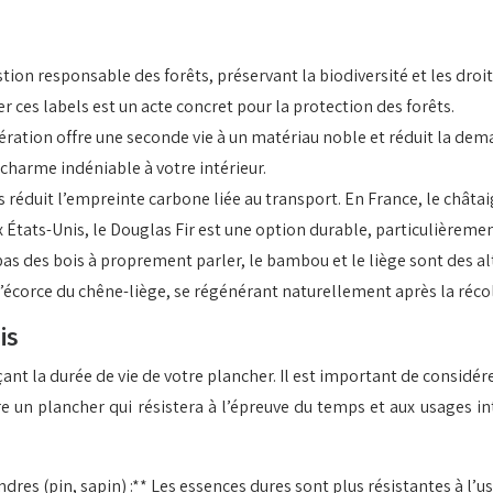
tion responsable des forêts, préservant la biodiversité et les droit
 ces labels est un acte concret pour la protection des forêts.
pération offre une seconde vie à un matériau noble et réduit la de
charme indéniable à votre intérieur.
es réduit l’empreinte carbone liée au transport. En France, le châ
 États-Unis, le Douglas Fir est une option durable, particulièreme
t pas des bois à proprement parler, le bambou et le liège sont des 
l’écorce du chêne-liège, se régénérant naturellement après la récol
is
t la durée de vie de votre plancher. Il est important de considérer 
 un plancher qui résistera à l’épreuve du temps et aux usages inte
dres (pin, sapin) :** Les essences dures sont plus résistantes à l’